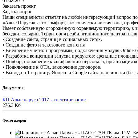
01.08.2017
Заказать проект
Задать вопрос
Наши специалисты ответят на любой интересующий вопрос по
«Алые Паруса» - это комфорт, экологически чистая зона, проф
Имеет собственную огороженную охраняемую территорию, в эко
беседки, солярии. Территория реабилитационного центра пла
• Создание сайта, страниц в социальных сетях.
• Создание фото и текстового контента.
• Внедрение учетной программы, подключения модуля Online-
• Разработка концепции запуска продуктов: арендные площади
• Подбор, повышение квалификации персонала, организация ко
• Подключение к ОТА, заключение договоров.
• Вывод на 1 страницу Яндекс и Google сайта пансионата (без за
Документы
КП Алые паруса 2017_агнентирование
276.3 Кб
Фотогалерея