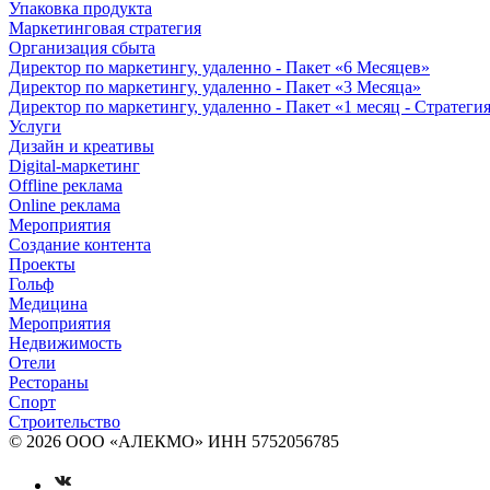
Упаковка продукта
Маркетинговая стратегия
Организация сбыта
Директор по маркетингу, удаленно - Пакет «6 Месяцев»
Директор по маркетингу, удаленно - Пакет «3 Месяца»
Директор по маркетингу, удаленно - Пакет «1 месяц - Стратеги
Услуги
Дизайн и креативы
Digital-маркетинг
Offline реклама
Online реклама
Мероприятия
Создание контента
Проекты
Гольф
Медицина
Мероприятия
Недвижимость
Отели
Рестораны
Спорт
Строительство
© 2026 ООО «АЛЕКМО» ИНН 5752056785