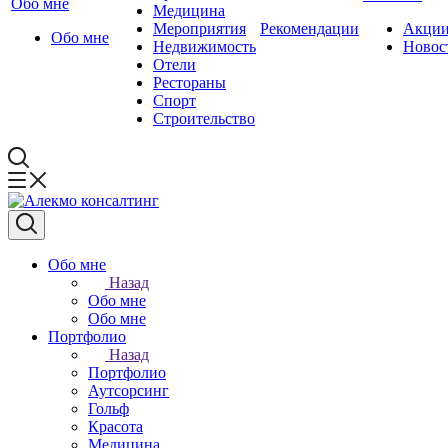
Обо мне
Медицина
Мероприятия
Рекомендации
Акци
Обо мне
Недвижимость
Новос
Отели
Рестораны
Спорт
Строительство
Обо мне
Назад
Обо мне
Обо мне
Портфолио
Назад
Портфолио
Аутсорсинг
Гольф
Красота
Медицина