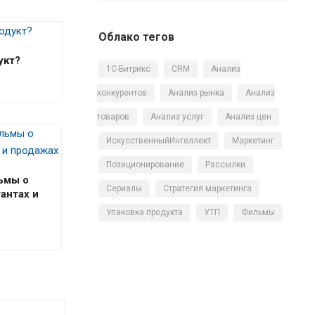
Облако тегов
укт?
1С-Битрикс
CRM
Анализ
конкурентов
Анализ рынка
Анализ
товаров
Анализ услуг
Анализ цен
ИскусственныйИнтеллект
Маркетинг
Позиционирование
Рассылки
ьмы о
Сериалы
Стратегия маркетинга
антах и
Упаковка продукта
УТП
Фильмы