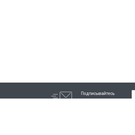
Подписывайтесь
на новости и акции:
Мой отдел
Маркетинг
Обо мне
Анализ рынка и конкурентов